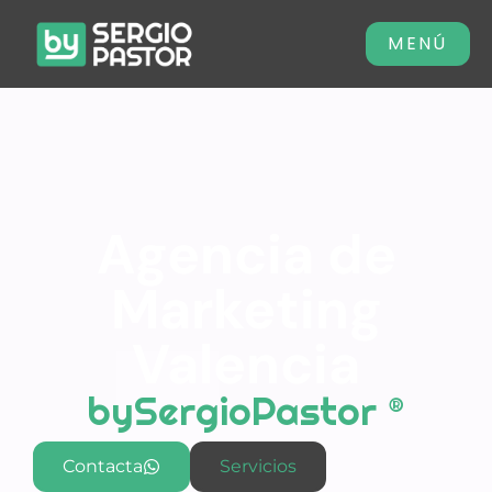
MENÚ
CERRAR
Agencia de
Marketing
Valencia
bySergioPastor ®
Contacta
Servicios