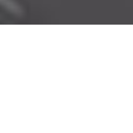
Sea cual sea tu
negocio, si no estás en
internet,
no existes
.
Servicios
de
Marketing
Diseño
Publicida